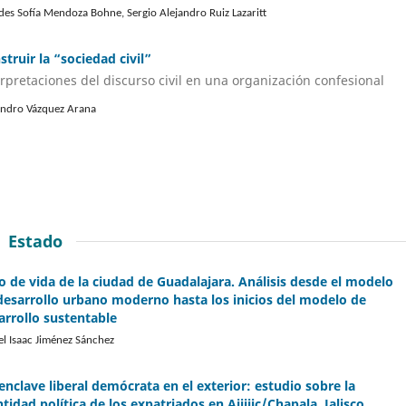
des Sofía Mendoza Bohne, Sergio Alejandro Ruiz Lazaritt
struir la “sociedad civil”
erpretaciones del discurso civil en una organización confesional
andro Vázquez Arana
Estado
lo de vida de la ciudad de Guadalajara. Análisis desde el modelo
desarrollo urbano moderno hasta los inicios del modelo de
arrollo sustentable
el Isaac Jiménez Sánchez
enclave liberal demócrata en el exterior: estudio sobre la
ntidad política de los expatriados en Ajiijic/Chapala, Jalisco