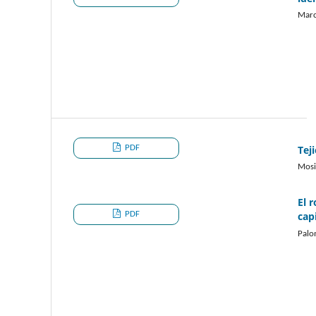
Marc
PDF
Tej
Mosi
El 
PDF
cap
Palo