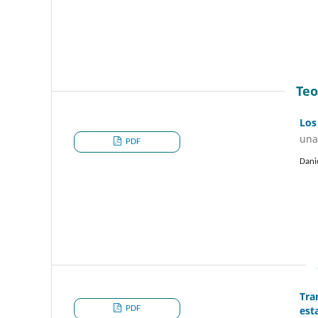
Teo
Los
una
PDF
Dani
Tra
PDF
est