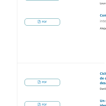
Lour
Con
int
PDF
Alej
Cic
de 
PDF
des
Dani
Un 
PDF
ide