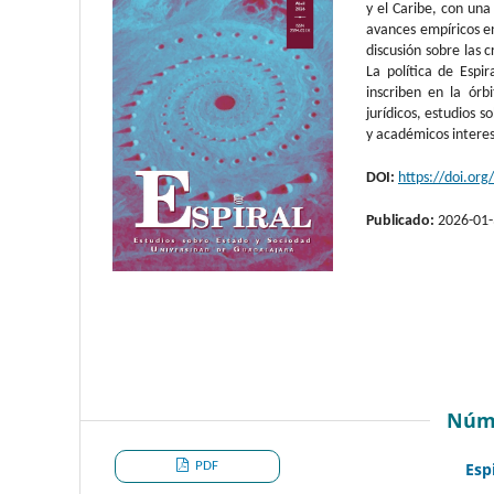
y el Caribe, con una 
avances empíricos en
discusión sobre las c
La política de Espi
inscriben en la órb
jurídicos, estudios 
y académicos intere
DOI:
https://doi.or
Publicado:
2026-01
Núm
PDF
Esp