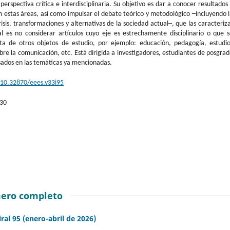
perspectiva crítica e interdisciplinaria. Su objetivo es dar a conocer resultados
 estas áreas, así como impulsar el debate teórico y metodológico ─incluyendo 
risis, transformaciones y alternativas de la sociedad actual─, que las caracteriz
ral es no considerar artículos cuyo eje es estrechamente disciplinario o que 
ita de otros objetos de estudio, por ejemplo: educación, pedagogía, estudio
sobre la comunicación, etc. Está dirigida a investigadores, estudiantes de posgra
sados en las temáticas ya mencionadas.
g/10.32870/eees.v33i95
-30
ero completo
iral 95 (enero-abril de 2026)