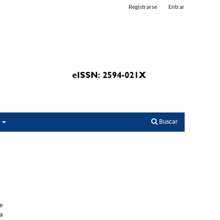
Registrarse
Entrar
s
Buscar
de
na