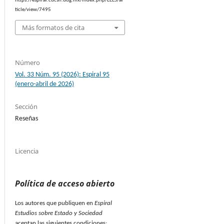
https://espiral.cucsh.udg.mx/index.php/EEES/ar
ticle/view/7495
Más formatos de cita
Número
Vol. 33 Núm. 95 (2026): Espiral 95
(enero-abril de 2026)
Sección
Reseñas
Licencia
Política de acceso abierto
Los autores que publiquen en
Espiral
Estudios sobre Estado y Sociedad
aceptan las siguientes condiciones: