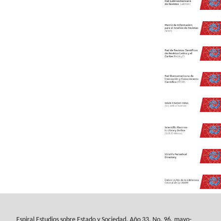
Espiral Estudios sobre Estado y Sociedad
, Año 33, No. 96, mayo-