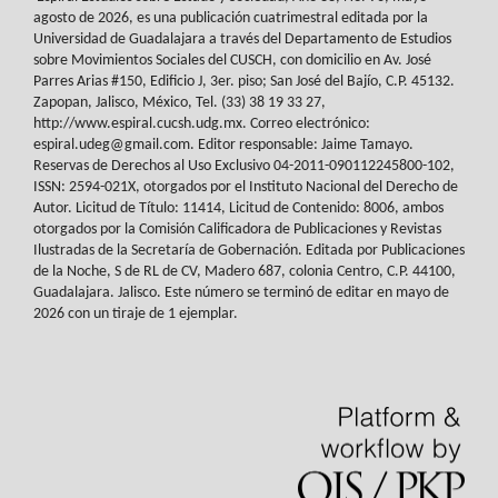
agosto de 2026, es
una publicación cuatrimestral editada por la
Universidad de Guadalajara a través del
Departamento de Estudios
sobre Movimientos Sociales del
CUSCH
, con domicilio en Av.
José
Parres Arias #150, Edificio J, 3er. piso; San José del Bajío, C.P. 45132.
Zapopan,
Jalisco, México, Tel. (33) 38 19 33 27,
http://www.espiral.cucsh.udg.mx. Correo
electrónico:
espiral.udeg@gmail.com. Editor responsable: Jaime Tamayo.
Reservas de
Derechos al Uso Exclusivo 04-2011-090112245800-102,
ISSN: 2594-021X, otorgados
por el Instituto Nacional del Derecho de
Autor. Licitud de Título: 11414, Licitud de
Contenido: 8006, ambos
otorgados por la Comisión Calificadora de Publicaciones y
Revistas
Ilustradas de la Secretaría de Gobernación. Editada por Publicaciones
de la
Noche, S de RL de CV, Madero 687, colonia Centro, C.P. 44100,
Guadalajara. Jalisco.
Este número se terminó de editar en mayo de
2026 con un tiraje de 1 ejemplar.