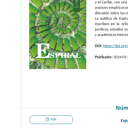
y el Caribe, con una 
avances empíricos en
discusión sobre las c
La política de Espi
inscriben en la órb
jurídicos, estudios 
y académicos intere
DOI:
https://doi.or
Publicado:
2024-01
Núm
PDF
Esp