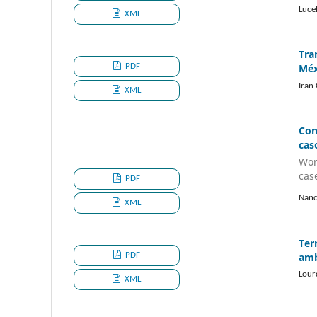
Luce
XML
Tra
PDF
Méx
Iran
XML
Con
cas
Wor
cas
PDF
Nanc
XML
Ter
PDF
amb
Lour
XML