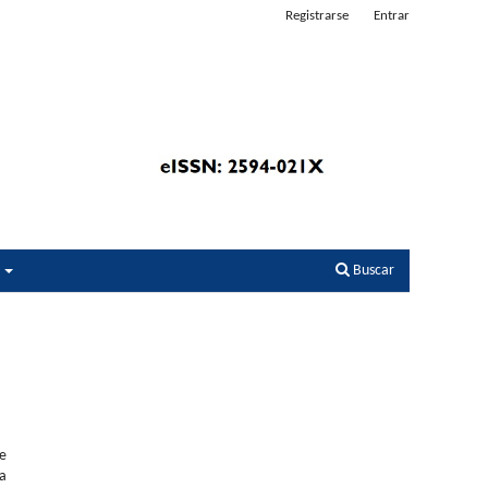
Registrarse
Entrar
s
Buscar
de
na