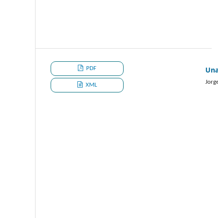
PDF
Una
Jorg
XML