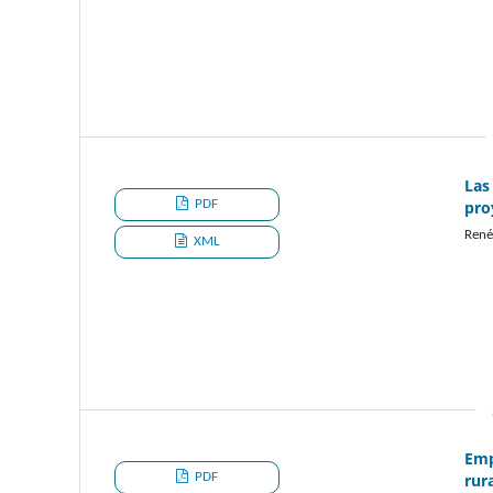
Las
PDF
pro
René
XML
Emp
PDF
rur