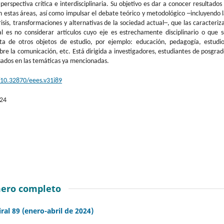
perspectiva crítica e interdisciplinaria. Su objetivo es dar a conocer resultados
 estas áreas, así como impulsar el debate teórico y metodológico ─incluyendo 
risis, transformaciones y alternativas de la sociedad actual─, que las caracteriz
ral es no considerar artículos cuyo eje es estrechamente disciplinario o que 
ita de otros objetos de estudio, por ejemplo: educación, pedagogía, estudio
sobre la comunicación, etc. Está dirigida a investigadores, estudiantes de posgra
sados en las temáticas ya mencionadas.
g/10.32870/eees.v31i89
-24
ero completo
iral 89 (enero-abril de 2024)