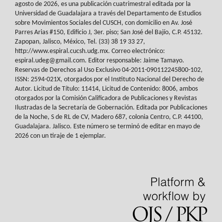
agosto de 2026, es
una publicación cuatrimestral editada por la
Universidad de Guadalajara a través del
Departamento de Estudios
sobre Movimientos Sociales del
CUSCH
, con domicilio en Av.
José
Parres Arias #150, Edificio J, 3er. piso; San José del Bajío, C.P. 45132.
Zapopan,
Jalisco, México, Tel. (33) 38 19 33 27,
http://www.espiral.cucsh.udg.mx. Correo
electrónico:
espiral.udeg@gmail.com. Editor responsable: Jaime Tamayo.
Reservas de
Derechos al Uso Exclusivo 04-2011-090112245800-102,
ISSN: 2594-021X, otorgados
por el Instituto Nacional del Derecho de
Autor. Licitud de Título: 11414, Licitud de
Contenido: 8006, ambos
otorgados por la Comisión Calificadora de Publicaciones y
Revistas
Ilustradas de la Secretaría de Gobernación. Editada por Publicaciones
de la
Noche, S de RL de CV, Madero 687, colonia Centro, C.P. 44100,
Guadalajara. Jalisco.
Este número se terminó de editar en mayo de
2026 con un tiraje de 1 ejemplar.