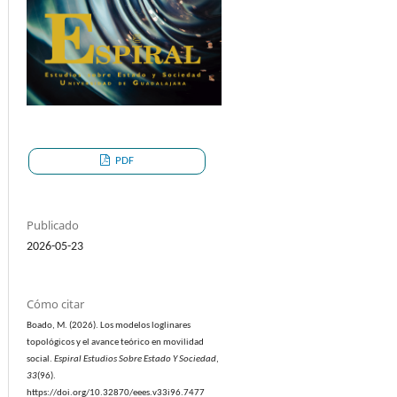
PDF
Publicado
2026-05-23
Cómo citar
Boado, M. (2026). Los modelos loglinares
topológicos y el avance teórico en movilidad
social.
Espiral Estudios Sobre Estado Y Sociedad
,
33
(96).
https://doi.org/10.32870/eees.v33i96.7477