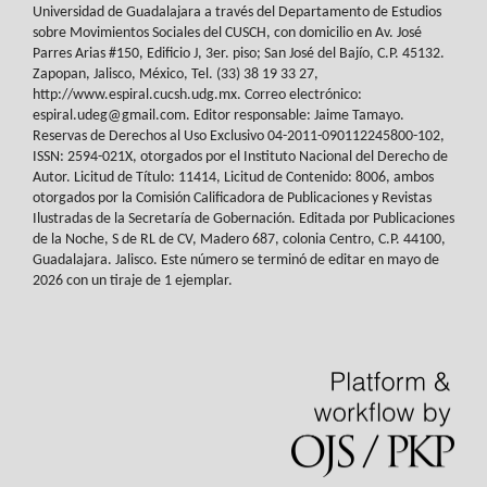
Universidad de Guadalajara a través del
Departamento de Estudios
sobre Movimientos Sociales del
CUSCH
, con domicilio en Av.
José
Parres Arias #150, Edificio J, 3er. piso; San José del Bajío, C.P. 45132.
Zapopan,
Jalisco, México, Tel. (33) 38 19 33 27,
http://www.espiral.cucsh.udg.mx. Correo
electrónico:
espiral.udeg@gmail.com. Editor responsable: Jaime Tamayo.
Reservas de
Derechos al Uso Exclusivo 04-2011-090112245800-102,
ISSN: 2594-021X, otorgados
por el Instituto Nacional del Derecho de
Autor. Licitud de Título: 11414, Licitud de
Contenido: 8006, ambos
otorgados por la Comisión Calificadora de Publicaciones y
Revistas
Ilustradas de la Secretaría de Gobernación. Editada por Publicaciones
de la
Noche, S de RL de CV, Madero 687, colonia Centro, C.P. 44100,
Guadalajara. Jalisco.
Este número se terminó de editar en mayo de
2026 con un tiraje de 1 ejemplar.