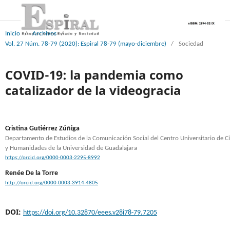
Inicio
/
Archivos
/
Vol. 27 Núm. 78-79 (2020): Espiral 78-79 (mayo-diciembre)
/
Sociedad
COVID-19: la pandemia como
catalizador de la videogracia
Cristina Gutiérrez Zúñiga
Departamento de Estudios de la Comunicación Social del Centro Universitario de Ci
y Humanidades de la Universidad de Guadalajara
https://orcid.org/0000-0003-2295-8992
Renée De la Torre
http://orcid.org/0000-0003-3914-4805
DOI:
https://doi.org/10.32870/eees.v28i78-79.7205