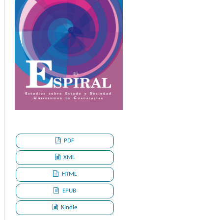
PDF
XML
HTML
EPUB
Kindle