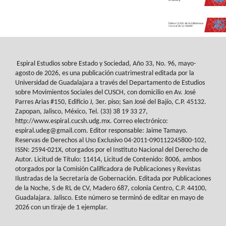
Espiral Estudios sobre Estado y Sociedad
, Año 33, No. 96, mayo-
agosto de 2026, es
una publicación cuatrimestral editada por la
Universidad de Guadalajara a través del
Departamento de Estudios
sobre Movimientos Sociales del
CUSCH
, con domicilio en Av.
José
Parres Arias #150, Edificio J, 3er. piso; San José del Bajío, C.P. 45132.
Zapopan,
Jalisco, México, Tel. (33) 38 19 33 27,
http://www.espiral.cucsh.udg.mx. Correo
electrónico:
espiral.udeg@gmail.com. Editor responsable: Jaime Tamayo.
Reservas de
Derechos al Uso Exclusivo 04-2011-090112245800-102,
ISSN: 2594-021X, otorgados
por el Instituto Nacional del Derecho de
Autor. Licitud de Título: 11414, Licitud de
Contenido: 8006, ambos
otorgados por la Comisión Calificadora de Publicaciones y
Revistas
Ilustradas de la Secretaría de Gobernación. Editada por Publicaciones
de la
Noche, S de RL de CV, Madero 687, colonia Centro, C.P. 44100,
Guadalajara. Jalisco.
Este número se terminó de editar en mayo de
2026 con un tiraje de 1 ejemplar.