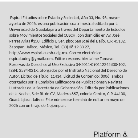
Espiral Estudios sobre Estado y Sociedad
, Año 33, No. 96, mayo-
agosto de 2026, es
una publicación cuatrimestral editada por la
Universidad de Guadalajara a través del
Departamento de Estudios
sobre Movimientos Sociales del
CUSCH
, con domicilio en Av.
José
Parres Arias #150, Edificio J, 3er. piso; San José del Bajío, C.P. 45132.
Zapopan,
Jalisco, México, Tel. (33) 38 19 33 27,
http://www.espiral.cucsh.udg.mx. Correo
electrónico:
espiral.udeg@gmail.com. Editor responsable: Jaime Tamayo.
Reservas de
Derechos al Uso Exclusivo 04-2011-090112245800-102,
ISSN: 2594-021X, otorgados
por el Instituto Nacional del Derecho de
Autor. Licitud de Título: 11414, Licitud de
Contenido: 8006, ambos
otorgados por la Comisión Calificadora de Publicaciones y
Revistas
Ilustradas de la Secretaría de Gobernación. Editada por Publicaciones
de la
Noche, S de RL de CV, Madero 687, colonia Centro, C.P. 44100,
Guadalajara. Jalisco.
Este número se terminó de editar en mayo de
2026 con un tiraje de 1 ejemplar.