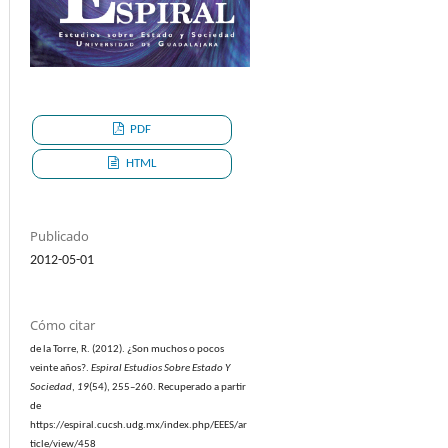
PDF
HTML
Publicado
2012-05-01
Cómo citar
de la Torre, R. (2012). ¿Son muchos o pocos
veinte años?.
Espiral Estudios Sobre Estado Y
Sociedad
,
19
(54), 255–260. Recuperado a partir
de
https://espiral.cucsh.udg.mx/index.php/EEES/ar
ticle/view/458