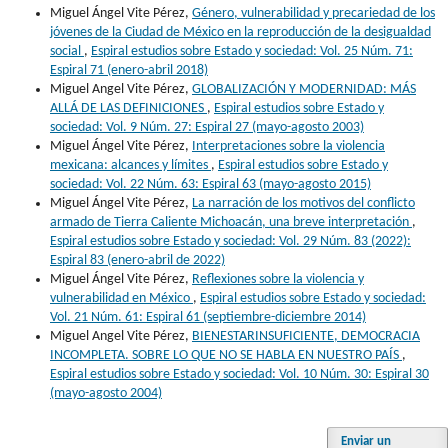
Miguel Ángel Vite Pérez,
Género, vulnerabilidad y precariedad de los
jóvenes de la Ciudad de México en la reproducción de la desigualdad
social
,
Espiral estudios sobre Estado y sociedad: Vol. 25 Núm. 71:
Espiral 71 (enero-abril 2018)
Miguel Angel Vite Pérez,
GLOBALIZACIÓN Y MODERNIDAD: MÁS
ALLÁ DE LAS DEFINICIONES
,
Espiral estudios sobre Estado y
sociedad: Vol. 9 Núm. 27: Espiral 27 (mayo-agosto 2003)
Miguel Ángel Vite Pérez,
Interpretaciones sobre la violencia
mexicana: alcances y límites
,
Espiral estudios sobre Estado y
sociedad: Vol. 22 Núm. 63: Espiral 63 (mayo-agosto 2015)
Miguel Ángel Vite Pérez,
La narración de los motivos del conflicto
armado de Tierra Caliente Michoacán, una breve interpretación
,
Espiral estudios sobre Estado y sociedad: Vol. 29 Núm. 83 (2022):
Espiral 83 (enero-abril de 2022)
Miguel Ángel Vite Pérez,
Reflexiones sobre la violencia y
vulnerabilidad en México
,
Espiral estudios sobre Estado y sociedad:
Vol. 21 Núm. 61: Espiral 61 (septiembre-diciembre 2014)
Miguel Angel Vite Pérez,
BIENESTARINSUFICIENTE, DEMOCRACIA
INCOMPLETA. SOBRE LO QUE NO SE HABLA EN NUESTRO PAÍS
,
Espiral estudios sobre Estado y sociedad: Vol. 10 Núm. 30: Espiral 30
(mayo-agosto 2004)
Enviar un