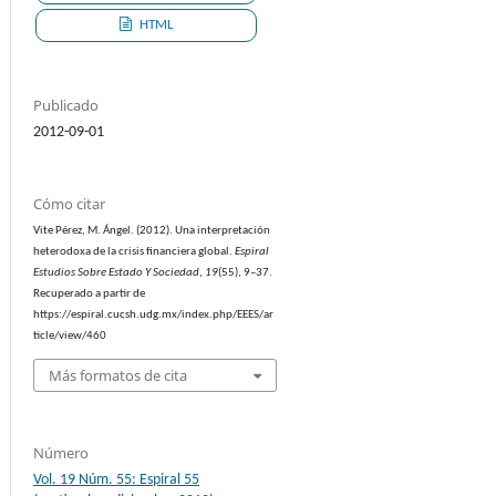
HTML
Publicado
2012-09-01
Cómo citar
Vite Pérez, M. Ángel. (2012). Una interpretación
heterodoxa de la crisis financiera global.
Espiral
Estudios Sobre Estado Y Sociedad
,
19
(55), 9–37.
Recuperado a partir de
https://espiral.cucsh.udg.mx/index.php/EEES/ar
ticle/view/460
Más formatos de cita
Número
Vol. 19 Núm. 55: Espiral 55