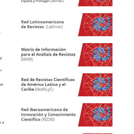
s
el
n
iar
o a