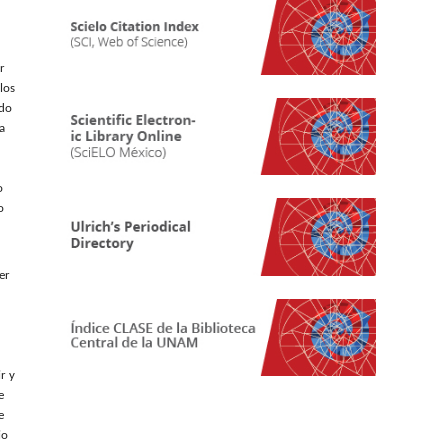
r
los
ado
a
o
o
er
r y
e
e
io