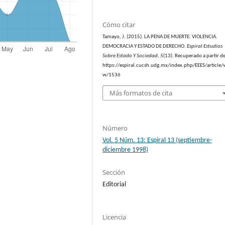
Cómo citar
Tamayo, J. (2015). LA PENA DE MUERTE: VIOLENCIA.
DEMOCRACIA Y ESTADO DE DERECHO.
Espiral Estudios
Sobre Estado Y Sociedad
,
5
(13). Recuperado a partir d
https://espiral.cucsh.udg.mx/index.php/EEES/article/v
w/1536
Más formatos de cita
Número
Vol. 5 Núm. 13: Espiral 13 (septiembre-
diciembre 1998)
Sección
Editorial
Licencia