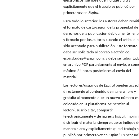
electrónicos, siempre que indique clara y
explícitamente que el trabajo se publicó por
primera vez en
Espiral
.
Para todo lo anterior, los autores deben remiti
el formato de carta-cesión de la propiedad de 
derechos de la publicación debidamente llen
y firmado por los autores cuando el artículo h
sido aceptado para publicación. Este formato
debe ser solicitado al correo electrónico
espiral.udeg@gmail.com, y debe ser adjuntad
en archivo PDF paralelamente al envío, o com
máximo 24 horas posteriores al envío del
material.
Los lectores/usuarios de
Espiral
pueden acced
directamente al contenido de manera libre y
gratuita al momento que un nuevo número es
colocado en la plataforma. Se permite al
lector/usuario citar, compartir
(electrónicamente y de manera física), imprimi
distribuir el material siempre que se indique d
manera clara y explícitamente que el trabajo s
publicó por primera vez en
Espiral
. Es necesar