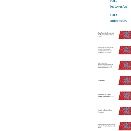
Para
lectores/as
Para
autores/as