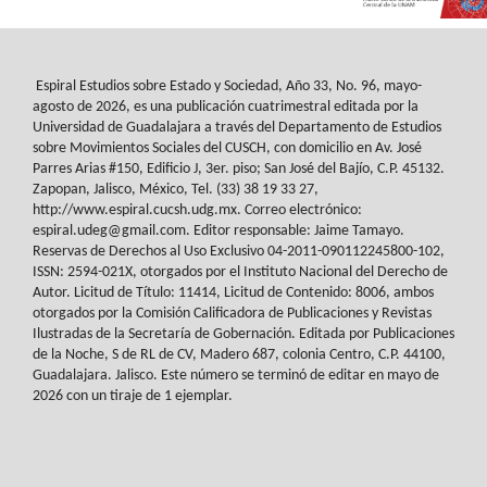
Espiral Estudios sobre Estado y Sociedad
, Año 33, No. 96, mayo-
agosto de 2026, es
una publicación cuatrimestral editada por la
Universidad de Guadalajara a través del
Departamento de Estudios
sobre Movimientos Sociales del
CUSCH
, con domicilio en Av.
José
Parres Arias #150, Edificio J, 3er. piso; San José del Bajío, C.P. 45132.
Zapopan,
Jalisco, México, Tel. (33) 38 19 33 27,
http://www.espiral.cucsh.udg.mx. Correo
electrónico:
espiral.udeg@gmail.com. Editor responsable: Jaime Tamayo.
Reservas de
Derechos al Uso Exclusivo 04-2011-090112245800-102,
ISSN: 2594-021X, otorgados
por el Instituto Nacional del Derecho de
Autor. Licitud de Título: 11414, Licitud de
Contenido: 8006, ambos
otorgados por la Comisión Calificadora de Publicaciones y
Revistas
Ilustradas de la Secretaría de Gobernación. Editada por Publicaciones
de la
Noche, S de RL de CV, Madero 687, colonia Centro, C.P. 44100,
Guadalajara. Jalisco.
Este número se terminó de editar en mayo de
2026 con un tiraje de 1 ejemplar.