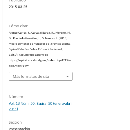
Publicado
2015-03-25
Cómo citar
Alonso Carlos, J., Carvajal Barba, R., Moreno, M.
G., Preciado González, J., & Tamayo, J. (2015).
Medio centenar de números de la revista Espiral.
Espiral Estudios Sobre Estado Y Sociedad
,
18
(50). Recuperado a partir de
https://espiral.cucsh.udg.mx/index.php/EEES/ar
ticle/view/1494
Más formatos de cita
Número
Vol. 18 Núm. 50: Espiral 50 (enero-abril
2011)
Sección
Presentación