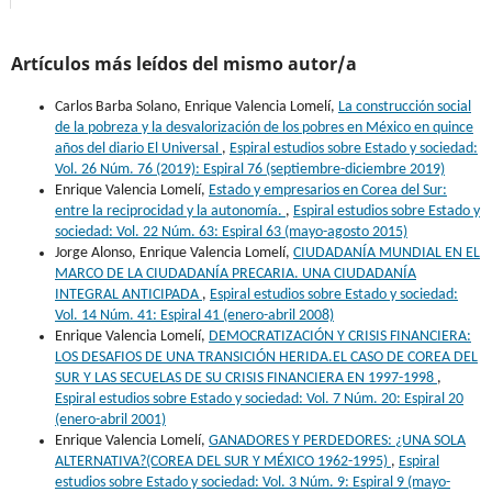
Artículos más leídos del mismo autor/a
Carlos Barba Solano, Enrique Valencia Lomelí,
La construcción social
de la pobreza y la desvalorización de los pobres en México en quince
años del diario El Universal
,
Espiral estudios sobre Estado y sociedad:
Vol. 26 Núm. 76 (2019): Espiral 76 (septiembre-diciembre 2019)
Enrique Valencia Lomelí,
Estado y empresarios en Corea del Sur:
entre la reciprocidad y la autonomía.
,
Espiral estudios sobre Estado y
sociedad: Vol. 22 Núm. 63: Espiral 63 (mayo-agosto 2015)
Jorge Alonso, Enrique Valencia Lomelí,
CIUDADANÍA MUNDIAL EN EL
MARCO DE LA CIUDADANÍA PRECARIA. UNA CIUDADANÍA
INTEGRAL ANTICIPADA
,
Espiral estudios sobre Estado y sociedad:
Vol. 14 Núm. 41: Espiral 41 (enero-abril 2008)
Enrique Valencia Lomelí,
DEMOCRATIZACIÓN Y CRISIS FINANCIERA:
LOS DESAFIOS DE UNA TRANSICIÓN HERIDA.EL CASO DE COREA DEL
SUR Y LAS SECUELAS DE SU CRISIS FINANCIERA EN 1997-1998
,
Espiral estudios sobre Estado y sociedad: Vol. 7 Núm. 20: Espiral 20
(enero-abril 2001)
Enrique Valencia Lomelí,
GANADORES Y PERDEDORES: ¿UNA SOLA
ALTERNATIVA?(COREA DEL SUR Y MÉXICO 1962-1995)
,
Espiral
estudios sobre Estado y sociedad: Vol. 3 Núm. 9: Espiral 9 (mayo-