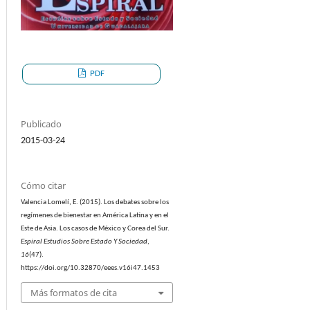
PDF
Publicado
2015-03-24
Cómo citar
Valencia Lomelí, E. (2015). Los debates sobre los
regímenes de bienestar en América Latina y en el
Este de Asia. Los casos de México y Corea del Sur.
Espiral Estudios Sobre Estado Y Sociedad
,
16
(47).
https://doi.org/10.32870/eees.v16i47.1453
Más formatos de cita