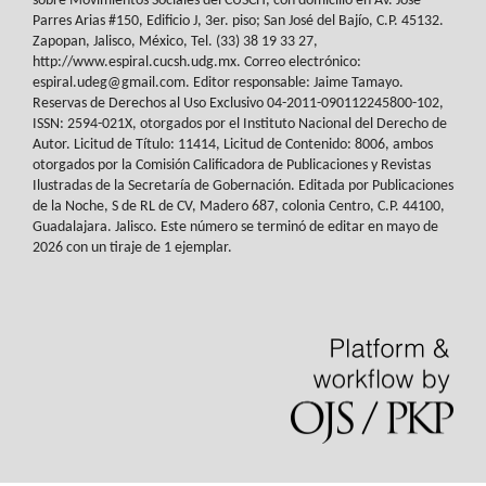
sobre Movimientos Sociales del
CUSCH
, con domicilio en Av.
José
Parres Arias #150, Edificio J, 3er. piso; San José del Bajío, C.P. 45132.
Zapopan,
Jalisco, México, Tel. (33) 38 19 33 27,
http://www.espiral.cucsh.udg.mx. Correo
electrónico:
espiral.udeg@gmail.com. Editor responsable: Jaime Tamayo.
Reservas de
Derechos al Uso Exclusivo 04-2011-090112245800-102,
ISSN: 2594-021X, otorgados
por el Instituto Nacional del Derecho de
Autor. Licitud de Título: 11414, Licitud de
Contenido: 8006, ambos
otorgados por la Comisión Calificadora de Publicaciones y
Revistas
Ilustradas de la Secretaría de Gobernación. Editada por Publicaciones
de la
Noche, S de RL de CV, Madero 687, colonia Centro, C.P. 44100,
Guadalajara. Jalisco.
Este número se terminó de editar en mayo de
2026 con un tiraje de 1 ejemplar.