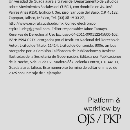
Universidad de Guadalajara a través del
Departamento de Estudios
sobre Movimientos Sociales del
CUSCH
, con domicilio en Av.
José
Parres Arias #150, Edificio J, 3er. piso; San José del Bajío, C.P. 45132.
Zapopan,
Jalisco, México, Tel. (33) 38 19 33 27,
http://www.espiral.cucsh.udg.mx. Correo
electrónico:
espiral.udeg@gmail.com. Editor responsable: Jaime Tamayo.
Reservas de
Derechos al Uso Exclusivo 04-2011-090112245800-102,
ISSN: 2594-021X, otorgados
por el Instituto Nacional del Derecho de
Autor. Licitud de Título: 11414, Licitud de
Contenido: 8006, ambos
otorgados por la Comisión Calificadora de Publicaciones y
Revistas
Ilustradas de la Secretaría de Gobernación. Editada por Publicaciones
de la
Noche, S de RL de CV, Madero 687, colonia Centro, C.P. 44100,
Guadalajara. Jalisco.
Este número se terminó de editar en mayo de
2026 con un tiraje de 1 ejemplar.