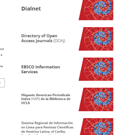
ral
 a
ie