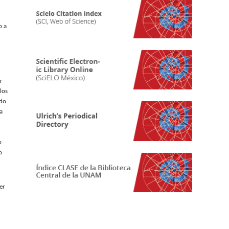
o a
r
los
ado
a
o
o
er