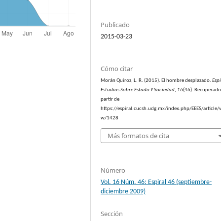
Publicado
2015-03-23
Cómo citar
Morán Quiroz, L. R. (2015). El hombre desplazado.
Espi
Estudios Sobre Estado Y Sociedad
,
16
(46). Recuperado
partir de
https://espiral.cucsh.udg.mx/index.php/EEES/article/v
w/1428
Más formatos de cita
Número
Vol. 16 Núm. 46: Espiral 46 (septiembre-
diciembre 2009)
Sección