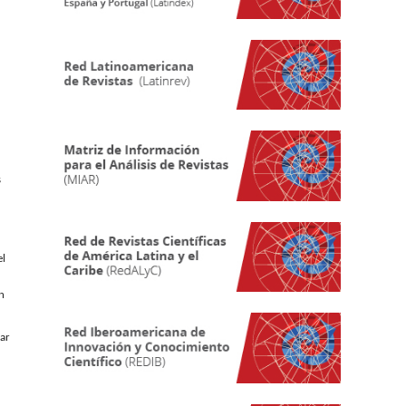
s
el
n
iar