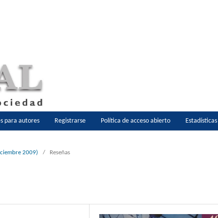
es para autores
Registrarse
Política de acceso abierto
Estadística
diciembre 2009)
/
Reseñas