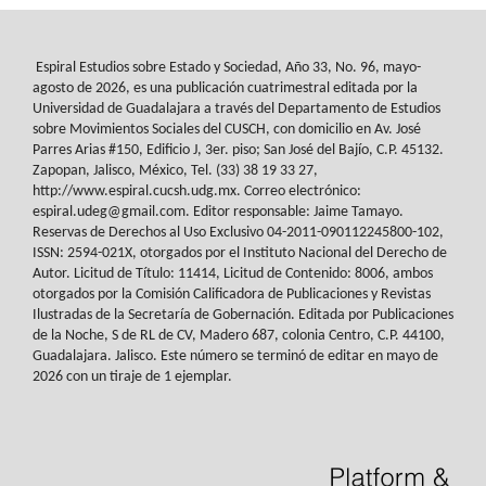
Espiral Estudios sobre Estado y Sociedad
, Año 33, No. 96, mayo-
agosto de 2026, es
una publicación cuatrimestral editada por la
Universidad de Guadalajara a través del
Departamento de Estudios
sobre Movimientos Sociales del
CUSCH
, con domicilio en Av.
José
Parres Arias #150, Edificio J, 3er. piso; San José del Bajío, C.P. 45132.
Zapopan,
Jalisco, México, Tel. (33) 38 19 33 27,
http://www.espiral.cucsh.udg.mx. Correo
electrónico:
espiral.udeg@gmail.com. Editor responsable: Jaime Tamayo.
Reservas de
Derechos al Uso Exclusivo 04-2011-090112245800-102,
ISSN: 2594-021X, otorgados
por el Instituto Nacional del Derecho de
Autor. Licitud de Título: 11414, Licitud de
Contenido: 8006, ambos
otorgados por la Comisión Calificadora de Publicaciones y
Revistas
Ilustradas de la Secretaría de Gobernación. Editada por Publicaciones
de la
Noche, S de RL de CV, Madero 687, colonia Centro, C.P. 44100,
Guadalajara. Jalisco.
Este número se terminó de editar en mayo de
2026 con un tiraje de 1 ejemplar.