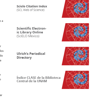
o a
r
los
ado
a
o
o
er