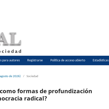
es para autores
Registrarse
Política de acceso abierto
Estadística
-agosto de 2026)
/
Sociedad
es como formas de profundización
ocracia radical?