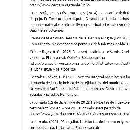
https://www.ceccam.org/node/3466
Flores Solís, J. C., y César Vargas, S. (2014). Popocatépetl: def
despojo. En Territorios en disputa. Despojo capitalista, luchas
comunes naturales y alternativas emancipatorias para Améric
Bajo Tierra Ediciones.
Frente de Pueblos en Defensa de la Tierra y el Agua (FPDTA). 
Comunicado: No defendemos parcelas, defendemos la vida. F
Gómez Rojas, A. C. (2025, 3 marzo). Justicia para Samir: A seis
globaliza. El Universal, Opinión. Recuperado de
https://www.eluniversal.com.mx/opinion/instituto-mora/justic
la-lucha-sigue-y-se-globaliza/
González Chévez, L. (2020). Proyecto Integral Morelos: sus imp
demanda de justicia hídrica de los ejidatarios del municipio d
Universidad Autónoma del Estado de Morelos; Centro de Inves
Sociales y Estudios Regionales
La Jornada (12 de diciembre de 2012) Habitantes de Huexca r
termoeléctricas en Morelos. La Jornada. Recuperado de
https://www.jornada.com.mx/2012/12/12/estados/033n2est
La Jornada. (2021, 30 de julio). Habitantes de Huexca exigen
termoeléctrica. La Jornada. Recuperado de