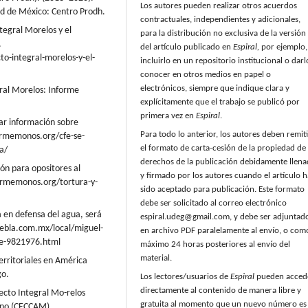
Los autores pueden realizar otros acuerdos
ad de México: Centro Prodh.
contractuales, independientes y adicionales,
tegral Morelos y el
para la distribución no exclusiva de la versión
.
del artículo publicado en
Espiral,
por ejemplo,
o-integral-morelos-y-el-
incluirlo en un repositorio institucional o darl
conocer en otros medios en papel o
electrónicos, siempre que indique clara y
gral Morelos: Informe
explícitamente que el trabajo se publicó por
primera vez en
Espiral
.
ar información sobre
Para todo lo anterior, los autores deben remiti
ormemonos.org/cfe-se-
el formato de carta-cesión de la propiedad de 
a/
derechos de la publicación debidamente llen
ón para opositores al
y firmado por los autores cuando el artículo h
ormemonos.org/tortura-y-
sido aceptado para publicación. Este formato
debe ser solicitado al correo electrónico
a en defensa del agua, será
espiral.udeg@gmail.com, y debe ser adjuntad
ebla.com.mx/local/miguel-
en archivo PDF paralelamente al envío, o com
te-9821976.html
máximo 24 horas posteriores al envío del
material.
erritoriales en América
go.
Los lectores/usuarios de
Espiral
pueden acced
directamente al contenido de manera libre y
oyecto Integral Mo-relos
gratuita al momento que un nuevo número es
ano (CECCAM).