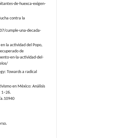
tantes-de-huexca-exigen-
lucha contra la
/07/cumple-una-decada-
n la actividad del Popo,
 Recuperado de
nto-en-la-actividad-del-
elos/
egy: Towards a radical
tivismo en México: Análisis
, 1–26.
s/a.10940
erso.