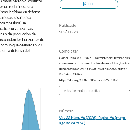
 mantuvieron el conflicto
PDF
vos de reducirlo a una
nismo legítimo en defensa
ecariedad distribuida
y campesinos) se
Publicado
ácticas organizativas
2026-05-23
ana y de producción de
s expanden los horizontes de
a común que desbordan los
Cómo citar
 en la defensa del
Gómez Rojas, A. C. (2026). Las resistencias territoriales
como formas de profundización democrática: ¿hacia 
democracia radical?.
Espiral Estudios Sobre Estado Y
Sociedad
,
33
(96).
https://doi.org/10.32870/eees.v33i96.7489
Más formatos de cita
Número
Vol. 33 Núm. 96 (2026): Espiral 96 (mayo-
agosto de 2026)