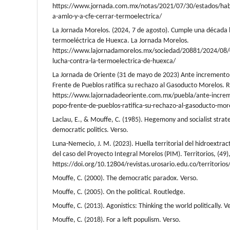
https://www.jornada.com.mx/notas/2021/07/30/estados/habi
a-amlo-y-a-cfe-cerrar-termoelectrica/
La Jornada Morelos. (2024, 7 de agosto). Cumple una década 
termoeléctrica de Huexca. La Jornada Morelos.
https://www.lajornadamorelos.mx/sociedad/20881/2024/08
lucha-contra-la-termoelectrica-de-huexca/
La Jornada de Oriente (31 de mayo de 2023) Ante incremento e
Frente de Pueblos ratifica su rechazo al Gasoducto Morelos.
https://www.lajornadadeoriente.com.mx/puebla/ante-increme
popo-frente-de-pueblos-ratifica-su-rechazo-al-gasoducto-mor
Laclau, E., & Mouffe, C. (1985). Hegemony and socialist strat
democratic politics. Verso.
Luna-Nemecio, J. M. (2023). Huella territorial del hidroextrac
del caso del Proyecto Integral Morelos (PIM). Territorios, (49)
https://doi.org/10.12804/revistas.urosario.edu.co/territorio
Mouffe, C. (2000). The democratic paradox. Verso.
Mouffe, C. (2005). On the political. Routledge.
Mouffe, C. (2013). Agonistics: Thinking the world politically. V
Mouffe, C. (2018). For a left populism. Verso.