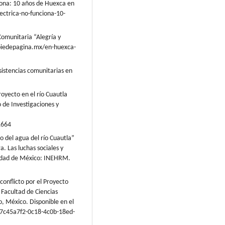
iona: 10 años de Huexca en
ectrica-no-funciona-10-
Comunitaria “Alegría y
//piedepagina.mx/en-huexca-
sistencias comunitarias en
royecto en el río Cuautla
 de Investigaciones y
1664
o del agua del río Cuautla”
a. Las luchas sociales y
Ciudad de México: INEHRM.
 conflicto por el Proyecto
 Facultad de Ciencias
, México. Disponible en el
s/7c45a7f2-0c18-4c0b-18ed-