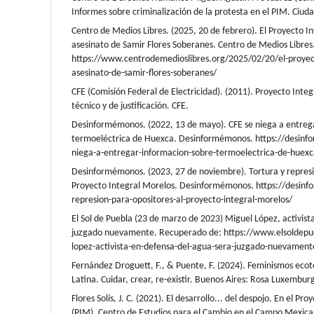
Informes sobre criminalización de la protesta en el PIM. Ciud
Centro de Medios Libres. (2025, 20 de febrero). El Proyecto In
asesinato de Samir Flores Soberanes. Centro de Medios Libres
https://www.centrodemedioslibres.org/2025/02/20/el-proyect
asesinato-de-samir-flores-soberanes/
CFE (Comisión Federal de Electricidad). (2011). Proyecto Inte
técnico y de justificación. CFE.
Desinformémonos. (2022, 13 de mayo). CFE se niega a entreg
termoeléctrica de Huexca. Desinformémonos. https://desinf
niega-a-entregar-informacion-sobre-termoelectrica-de-huexc
Desinformémonos. (2023, 27 de noviembre). Tortura y represi
Proyecto Integral Morelos. Desinformémonos. https://desinf
represion-para-opositores-al-proyecto-integral-morelos/
El Sol de Puebla (23 de marzo de 2023) Miguel López, activist
juzgado nuevamente. Recuperado de: https://www.elsoldepu
lopez-activista-en-defensa-del-agua-sera-juzgado-nuevamen
Fernández Droguett, F., & Puente, F. (2024). Feminismos ecot
Latina. Cuidar, crear, re-existir. Buenos Aires: Rosa Luxembur
Flores Solís, J. C. (2021). El desarrollo... del despojo. En el Pr
(PIM). Centro de Estudios para el Cambio en el Campo Mexic