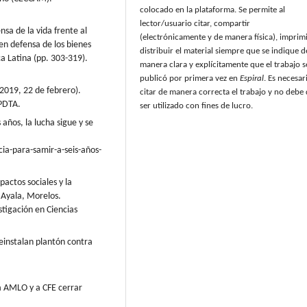
colocado en la plataforma. Se permite al
lector/usuario citar, compartir
ensa de la vida frente al
(electrónicamente y de manera física), imprimi
 en defensa de los bienes
distribuir el material siempre que se indique d
a Latina (pp. 303-319).
manera clara y explícitamente que el trabajo s
publicó por primera vez en
Espiral
. Es necesar
(2019, 22 de febrero).
citar de manera correcta el trabajo y no debe
PDTA.
ser utilizado con fines de lucro.
 años, la lucha sigue y se
ia-para-samir-a-seis-años-
actos sociales y la
e Ayala, Morelos.
tigación en Ciencias
einstalan plantón contra
 a AMLO y a CFE cerrar