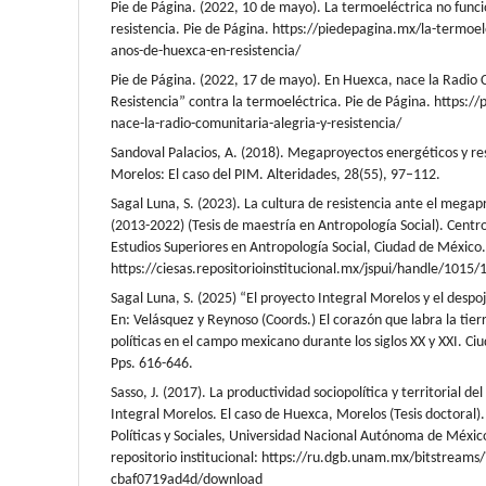
Pie de Página. (2022, 10 de mayo). La termoeléctrica no func
resistencia. Pie de Página. https://piedepagina.mx/la-termoel
anos-de-huexca-en-resistencia/
Pie de Página. (2022, 17 de mayo). En Huexca, nace la Radio 
Resistencia” contra la termoeléctrica. Pie de Página. https:
nace-la-radio-comunitaria-alegria-y-resistencia/
Sandoval Palacios, A. (2018). Megaproyectos energéticos y re
Morelos: El caso del PIM. Alteridades, 28(55), 97–112.
Sagal Luna, S. (2023). La cultura de resistencia ante el megap
(2013-2022) (Tesis de maestría en Antropología Social). Centro
Estudios Superiores en Antropología Social, Ciudad de México.
https://ciesas.repositorioinstitucional.mx/jspui/handle/1015/
Sagal Luna, S. (2025) “El proyecto Integral Morelos y el despoj
En: Velásquez y Reynoso (Coords.) El corazón que labra la tierr
políticas en el campo mexicano durante los siglos XX y XXI. 
Pps. 616-646.
Sasso, J. (2017). La productividad sociopolítica y territorial del
Integral Morelos. El caso de Huexca, Morelos (Tesis doctoral).
Políticas y Sociales, Universidad Nacional Autónoma de México
repositorio institucional: https://ru.dgb.unam.mx/bitstream
cbaf0719ad4d/download