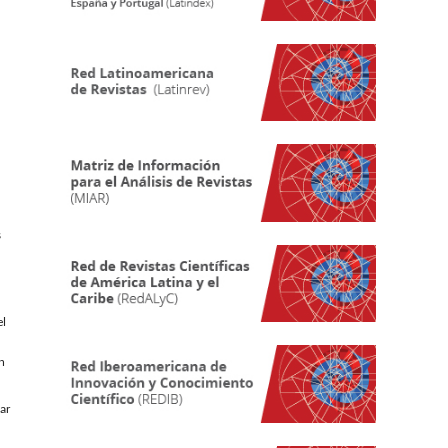
s
el
n
iar