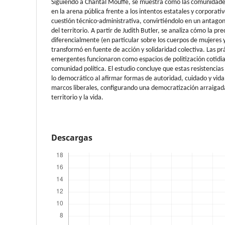
Siguiendo a Chantal Mouffe, se muestra cómo las comunidades
en la arena pública frente a los intentos estatales y corporati
cuestión técnico-administrativa, convirtiéndolo en un antago
del territorio. A partir de Judith Butler, se analiza cómo la pr
diferencialmente (en particular sobre los cuerpos de mujeres 
transformó en fuente de acción y solidaridad colectiva. Las pr
emergentes funcionaron como espacios de politización cotidi
comunidad política. El estudio concluye que estas resistencia
lo democrático al afirmar formas de autoridad, cuidado y vid
marcos liberales, configurando una democratización arraigada
territorio y la vida.
Descargas