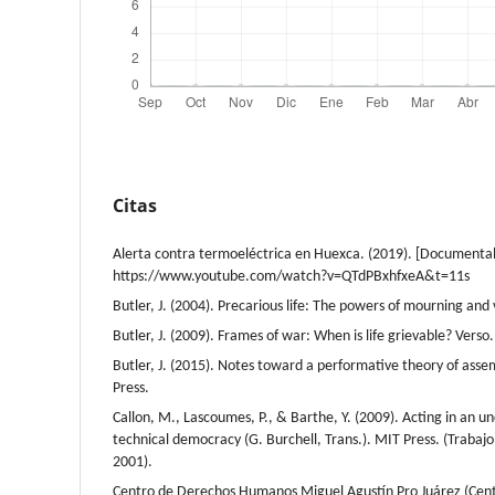
Citas
Alerta contra termoeléctrica en Huexca. (2019). [Documental
https://www.youtube.com/watch?v=QTdPBxhfxeA&t=11s
Butler, J. (2004). Precarious life: The powers of mourning and 
Butler, J. (2009). Frames of war: When is life grievable? Verso.
Butler, J. (2015). Notes toward a performative theory of asse
Press.
Callon, M., Lascoumes, P., & Barthe, Y. (2009). Acting in an u
technical democracy (G. Burchell, Trans.). MIT Press. (Trabajo
2001).
Centro de Derechos Humanos Miguel Agustín Pro Juárez (Cent