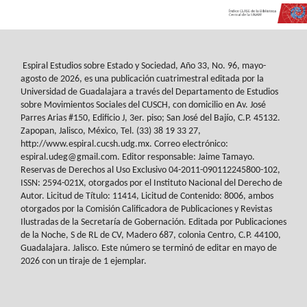
Espiral Estudios sobre Estado y Sociedad
, Año 33, No. 96, mayo-
agosto de 2026, es
una publicación cuatrimestral editada por la
Universidad de Guadalajara a través del
Departamento de Estudios
sobre Movimientos Sociales del
CUSCH
, con domicilio en Av.
José
Parres Arias #150, Edificio J, 3er. piso; San José del Bajío, C.P. 45132.
Zapopan,
Jalisco, México, Tel. (33) 38 19 33 27,
http://www.espiral.cucsh.udg.mx. Correo
electrónico:
espiral.udeg@gmail.com. Editor responsable: Jaime Tamayo.
Reservas de
Derechos al Uso Exclusivo 04-2011-090112245800-102,
ISSN: 2594-021X, otorgados
por el Instituto Nacional del Derecho de
Autor. Licitud de Título: 11414, Licitud de
Contenido: 8006, ambos
otorgados por la Comisión Calificadora de Publicaciones y
Revistas
Ilustradas de la Secretaría de Gobernación. Editada por Publicaciones
de la
Noche, S de RL de CV, Madero 687, colonia Centro, C.P. 44100,
Guadalajara. Jalisco.
Este número se terminó de editar en mayo de
2026 con un tiraje de 1 ejemplar.