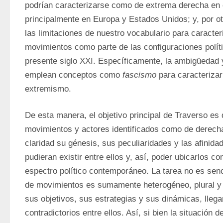
podrían caracterizarse como de extrema derecha en di
principalmente en Europa y Estados Unidos; y, por otr
las limitaciones de nuestro vocabulario para caracte
movimientos como parte de las configuraciones polít
presente siglo XXI. Específicamente, la ambigüedad y 
emplean conceptos como 
fascismo
 para caracterizar
extremismo.
De esta manera, el objetivo principal de Traverso es d
movimientos y actores identificados como de derecha
claridad su génesis, sus peculiaridades y las afinidad
pudieran existir entre ellos y, así, poder ubicarlos co
espectro político contemporáneo. La tarea no es senci
de movimientos es sumamente heterogéneo, plural y d
sus objetivos, sus estrategias y sus dinámicas, llega
contradictorios entre ellos. Así, si bien la situación d