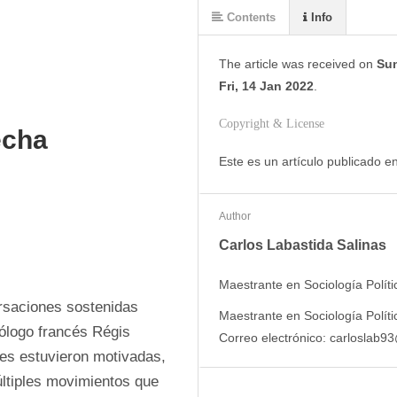
Contents
Info
The article was
received on
Sun
Fri, 14 Jan 2022
.
Copyright & License
echa
Este es un artículo publicado 
Author
Carlos Labastida Salinas
Maestrante en Sociología Políti
rsaciones sostenidas 
Maestrante en Sociología Polític
pólogo francés Régis 
Correo electrónico: carloslab9
es estuvieron motivadas, 
últiples movimientos que 