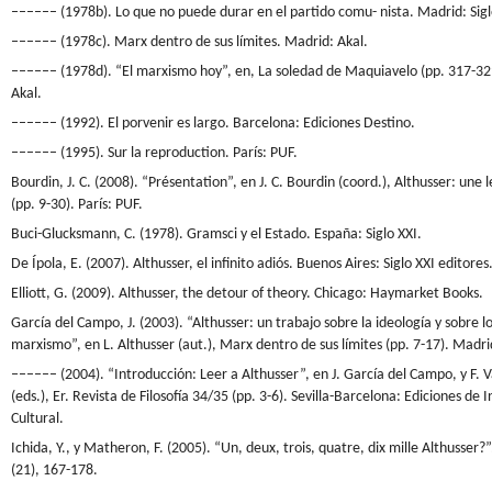
–––––– (1978b). Lo que no puede durar en el partido comu- nista. Madrid: Sigl
–––––– (1978c). Marx dentro de sus límites. Madrid: Akal.
–––––– (1978d). “El marxismo hoy”, en, La soledad de Maquiavelo (pp. 317-32
Akal.
–––––– (1992). El porvenir es largo. Barcelona: Ediciones Destino.
–––––– (1995). Sur la reproduction. París: PUF.
Bourdin, J. C. (2008). “Présentation”, en J. C. Bourdin (coord.), Althusser: une
(pp. 9-30). París: PUF.
Buci-Glucksmann, C. (1978). Gramsci y el Estado. España: Siglo XXI.
De Ípola, E. (2007). Althusser, el infinito adiós. Buenos Aires: Siglo XXI editores
Elliott, G. (2009). Althusser, the detour of theory. Chicago: Haymarket Books.
García del Campo, J. (2003). “Althusser: un trabajo sobre la ideología y sobre lo
marxismo”, en L. Althusser (aut.), Marx dentro de sus límites (pp. 7-17). Madri
–––––– (2004). “Introducción: Leer a Althusser”, en J. García del Campo, y F.
(eds.), Er. Revista de Filosofía 34/35 (pp. 3-6). Sevilla-Barcelona: Ediciones de 
Cultural.
Ichida, Y., y Matheron, F. (2005). “Un, deux, trois, quatre, dix mille Althusser?
(21), 167-178.