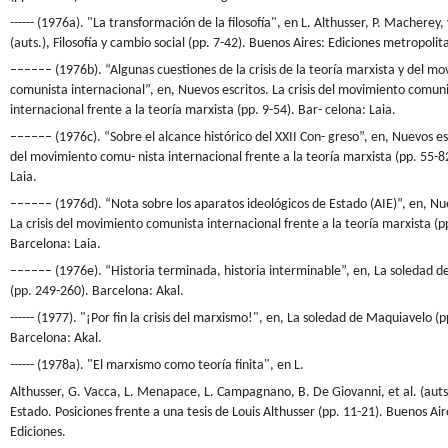
------ (1976a). "La transformación de la filosofía", en L. Althusser, P. Macherey, 
(auts.), Filosofía y cambio social (pp. 7-42). Buenos Aires: Ediciones metropolit
–––––– (1976b). “Algunas cuestiones de la crisis de la teoría marxista y del m
comunista internacional”, en, Nuevos escritos. La crisis del movimiento comun
internacional frente a la teoría marxista (pp. 9-54). Bar- celona: Laia.
–––––– (1976c). “Sobre el alcance histórico del XXII Con- greso”, en, Nuevos escr
del movimiento comu- nista internacional frente a la teoría marxista (pp. 55-8
Laia.
–––––– (1976d). “Nota sobre los aparatos ideológicos de Estado (AIE)”, en, Nue
La crisis del movimiento comunista internacional frente a la teoría marxista (p
Barcelona: Laia.
–––––– (1976e). “Historia terminada, historia interminable”, en, La soledad 
(pp. 249-260). Barcelona: Akal.
------ (1977). "¡Por fin la crisis del marxismo!", en, La soledad de Maquiavelo (
Barcelona: Akal.
------ (1978a). "El marxismo como teoría finita", en L.
Althusser, G. Vacca, L. Menapace, L. Campagnano, B. De Giovanni, et al. (auts.)
Estado. Posiciones frente a una tesis de Louis Althusser (pp. 11-21). Buenos Aire
Ediciones.