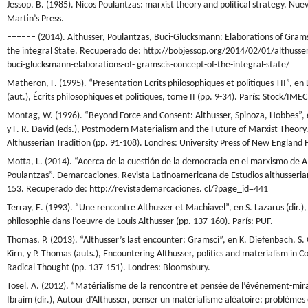
Jessop, B. (1985). Nicos Poulantzas: marxist theory and political strategy. Nuev
Martin’s Press.
–––––– (2014). Althusser, Poulantzas, Buci-Glucksmann: Elaborations of Grams
the integral State. Recuperado de: http://bobjessop.org/2014/02/01/althusse
buci-glucksmann-elaborations-of- gramscis-concept-of-the-integral-state/
Matheron, F. (1995). “Presentation Ecrits philosophiques et politiques TII”, en 
(aut.), Écrits philosophiques et politiques, tome II (pp. 9-34). París: Stock/IMEC
Montag, W. (1996). “Beyond Force and Consent: Althusser, Spinoza, Hobbes”, 
y F. R. David (eds.), Postmodern Materialism and the Future of Marxist Theory.
Althusserian Tradition (pp. 91-108). Londres: University Press of New England
Motta, L. (2014). “Acerca de la cuestión de la democracia en el marxismo de A
Poulantzas”. Demarcaciones. Revista Latinoamericana de Estudios althusserian
153. Recuperado de: http://revistademarcaciones. cl/?page_id=441
Terray, E. (1993). “Une rencontre Althusser et Machiavel”, en S. Lazarus (dir.),
philosophie dans l’oeuvre de Louis Althusser (pp. 137-160). París: PUF.
Thomas, P. (2013). “Althusser’s last encounter: Gramsci”, en K. Diefenbach, S. G
Kirn, y P. Thomas (auts.), Encountering Althusser, politics and materialism in
Radical Thought (pp. 137-151). Londres: Bloomsbury.
Tosel, A. (2012). “Matérialisme de la rencontre et pensée de l’événement-mira
Ibraim (dir.), Autour d’Althusser, penser un matérialisme aléatoire: problèmes