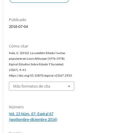
Publicado
2016-07-04
Cómo citar
Inda, G. (2016). La cuestión Estado/ luchas
populares en Louis Althusser (1976-1978).
Espiral Estudios Sobre Estado Y Sociedad
,
23
(67), 9–41.
https://doi.org/10.32870/espiral.v23i67.2933
Más formatos de cita
Número
Vol. 23 Núm. 67: Espiral 67
(septiembre-diciembre 2016)