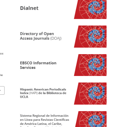
ico:
ie