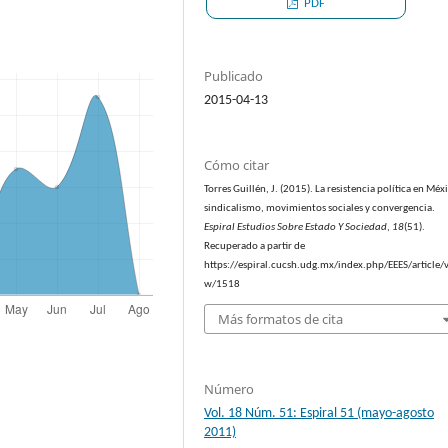
PDF
Publicado
2015-04-13
Cómo citar
Torres Guillén, J. (2015). La resistencia política en Méx
sindicalismo, movimientos sociales y convergencia.
Espiral Estudios Sobre Estado Y Sociedad
,
18
(51).
Recuperado a partir de
https://espiral.cucsh.udg.mx/index.php/EEES/article/v
w/1518
Más formatos de cita
Número
Vol. 18 Núm. 51: Espiral 51 (mayo-agosto
2011)