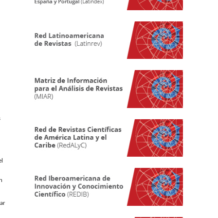
s
el
n
iar