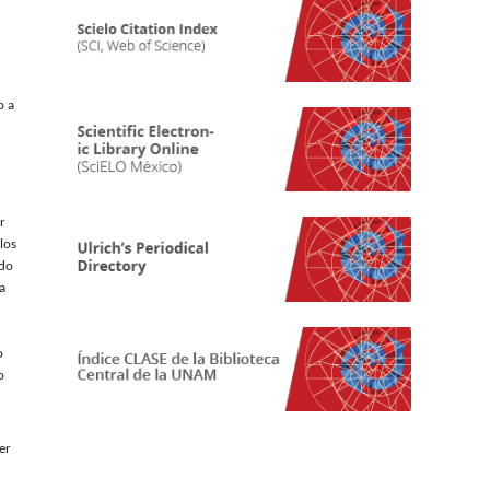
o a
r
los
ado
a
o
o
er