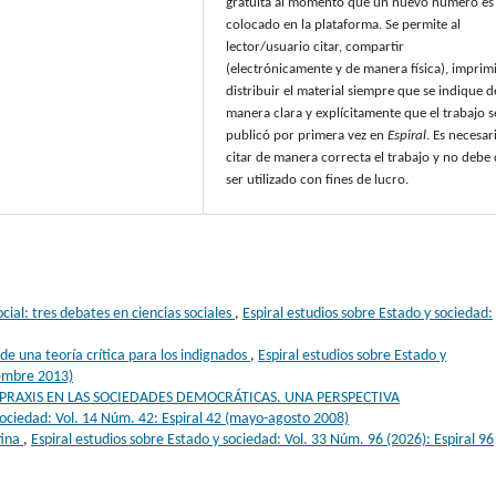
gratuita al momento que un nuevo número es
colocado en la plataforma. Se permite al
lector/usuario citar, compartir
(electrónicamente y de manera física), imprimi
distribuir el material siempre que se indique d
manera clara y explícitamente que el trabajo s
publicó por primera vez en
Espiral
. Es necesar
citar de manera correcta el trabajo y no debe
ser utilizado con fines de lucro.
ocial: tres debates en ciencias sociales
,
Espiral estudios sobre Estado y sociedad:
de una teoría crítica para los indignados
,
Espiral estudios sobre Estado y
iembre 2013)
 PRAXIS EN LAS SOCIEDADES DEMOCRÁTICAS. UNA PERSPECTIVA
 sociedad: Vol. 14 Núm. 42: Espiral 42 (mayo-agosto 2008)
tina
,
Espiral estudios sobre Estado y sociedad: Vol. 33 Núm. 96 (2026): Espiral 96