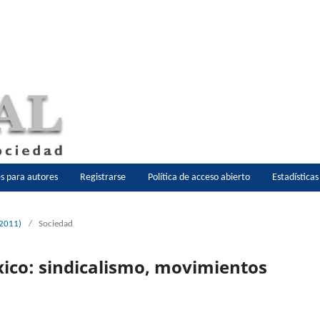
es para autores
Registrarse
Política de acceso abierto
Estadística
 2011)
/
Sociedad
éxico: sindicalismo, movimientos