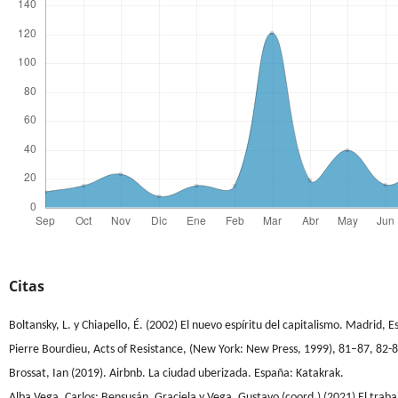
Citas
Boltansky, L. y Chiapello, É. (2002) El nuevo espíritu del capitalismo. Madrid, E
Pierre Bourdieu, Acts of Resistance, (New York: New Press, 1999), 81–87, 82-8
Brossat, Ian (2019). Airbnb. La ciudad uberizada. España: Katakrak.
Alba Vega, Carlos; Bensusán. Graciela y Vega, Gustavo (coord.) (2021) El traba