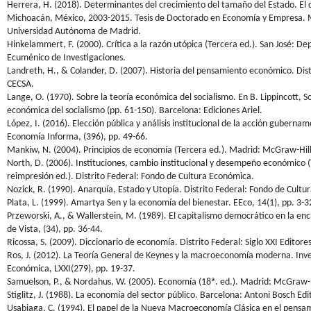
Herrera, H. (2018). Determinantes del crecimiento del tamaño del Estado. El 
Michoacán, México, 2003-2015. Tesis de Doctorado en Economía y Empresa. 
Universidad Autónoma de Madrid.
Hinkelammert, F. (2000). Crítica a la razón utópica (Tercera ed.). San José: 
Ecuménico de Investigaciones.
Landreth, H., & Colander, D. (2007). Historia del pensamiento económico. Dist
CECSA.
Lange, O. (1970). Sobre la teoría económica del socialismo. En B. Lippincott, So
económica del socialismo (pp. 61-150). Barcelona: Ediciones Ariel.
López, I. (2016). Elección pública y análisis institucional de la acción gubernam
Economía Informa, (396), pp. 49-66.
Mankiw, N. (2004). Principios de economía (Tercera ed.). Madrid: McGraw-Hill
North, D. (2006). Instituciones, cambio institucional y desempeño económico 
reimpresión ed.). Distrito Federal: Fondo de Cultura Económica.
Nozick, R. (1990). Anarquía, Estado y Utopía. Distrito Federal: Fondo de Cult
Plata, L. (1999). Amartya Sen y la economía del bienestar. EEco, 14(1), pp. 3-3
Przeworski, A., & Wallerstein, M. (1989). El capitalismo democrático en la enc
de Vista, (34), pp. 36-44.
Ricossa, S. (2009). Diccionario de economía. Distrito Federal: Siglo XXI Editores
Ros, J. (2012). La Teoría General de Keynes y la macroeconomía moderna. Inv
Económica, LXXI(279), pp. 19-37.
Samuelson, P., & Nordahus, W. (2005). Economía (18ª. ed.). Madrid: McGraw-H
Stiglitz, J. (1988). La economía del sector público. Barcelona: Antoni Bosch Edi
Usabiaga, C. (1994). El papel de la Nueva Macroeconomía Clásica en el pensa