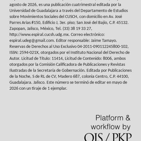
agosto de 2026, es
una publicación cuatrimestral editada por la
Universidad de Guadalajara a través del
Departamento de Estudios
sobre Movimientos Sociales del
CUSCH
, con domicilio en Av.
José
Parres Arias #150, Edificio J, 3er. piso; San José del Bajío, C.P. 45132.
Zapopan,
Jalisco, México, Tel. (33) 38 19 33 27,
http://www.espiral.cucsh.udg.mx. Correo
electrónico:
espiral.udeg@gmail.com. Editor responsable: Jaime Tamayo.
Reservas de
Derechos al Uso Exclusivo 04-2011-090112245800-102,
ISSN: 2594-021X, otorgados
por el Instituto Nacional del Derecho de
Autor. Licitud de Título: 11414, Licitud de
Contenido: 8006, ambos
otorgados por la Comisión Calificadora de Publicaciones y
Revistas
Ilustradas de la Secretaría de Gobernación. Editada por Publicaciones
de la
Noche, S de RL de CV, Madero 687, colonia Centro, C.P. 44100,
Guadalajara. Jalisco.
Este número se terminó de editar en mayo de
2026 con un tiraje de 1 ejemplar.