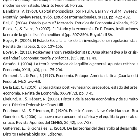
modernas del Estado. Distrito Federal: Porrúa.
Bambirra, V. (1969). Capital monopolista, por Paul A. Baran y Paul M. Sweezy
Monthly Review Press, 1966. Estudios Internacionales, 3(11), pp. 422-432.
Bel, G. (2004). Estado ¿versus? Mercado. Estudios de Economía Aplicada, 22(2
Block, F., & Evans, P. (2007). El Estado y la economía. En P. Evans, Instituciones
la era de la globalización neoliberal (pp. 307-350). Bogotá: ILSA.
Boyer, R. (2006). El Estado Social a la luz de las investigaciones regulacionistas
Revista de Trabajo, 2, pp. 139-156.
Boyer, R. (2011). Poskeynesianos y regulacionistas: ¿Una alternativa a la crisi
estándar? Economía: teoría y práctica, (35), pp. 11-43.
Cataño, J. (2004). La teoría neoclásica del equilibrio general. Apuntes críticos
Economía, XXIII, (40), pp. 175-204.
Clement, N., & Pool, J. (1997). Economía. Enfoque América Latina (Cuarta ed.).
Federal: McGraw-Hill.
De la Luz, C. (2019). El paradigma post keynesiano: preceptos, estado del arte y
economía. Revista de Economía, XXXVI(92), pp. 9-45.
Ekelund, R., & Hébert, R. (2005). Historia de la teoría económica y de su mét
ed.). Distrito Federal: McGraw-Hill.
Friedman, M., & Friedman, R. (1980). Free to Choose. New York: Harcourt Bra
Guerrien, B. (2006). La nueva macroeconomía clásica y el equilibrio general: u
crítica. Revista Apuntes del CENES, 26(42), pp. 7-23.
Gutiérrez, E., & González, E. (2010). De las teorías del desarrollo al desarrollo
Distrito Federal: Siglo XXI Editores.