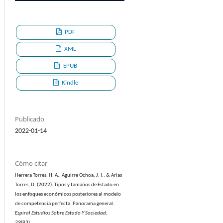
PDF
XML
EPUB
Kindle
Publicado
2022-01-14
Cómo citar
Herrera Torres, H. A., Aguirre Ochoa, J. I., & Arias
Torres, D. (2022). Tipos y tamaños de Estado en
los enfoques económicos posteriores al modelo
de competencia perfecta. Panorama general.
Espiral Estudios Sobre Estado Y Sociedad
,
29
(83).