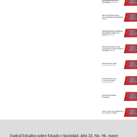
Espiral Estudios sobre Estado y Sociedad
, Año 33, No. 96, mayo-