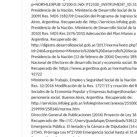
p=NORMLEXPUB:12100:0::NO::P12100_INSTRUMENT_ID:31
Presidencia de la Nación. Ministerio de Desarrollo Social de l
2009) Res. MDS 3182/09 Creación del Programa de Ingreso So
Aires, Argentina. Recuperado de: http://servicios.infoleg.gob.
Presidencia de la Nación. Ministerio de Desarrollo Social de l
2010) Res. MDS Res 2476/2010 Adecuación del Plan Manos a l
Argentina. Recuperado de:
http://digesto.desarrollosocial.gob.ar/2017/normaTexto.php
Id=246&organismo=Ministerio%20de%20Desarrollo%20Socia
Presidencia de la Nación (13 de febrero de 2004) Decreto 189
Nacional de Efectores de desarrollo local y economía social. B
Recuperado de: https://www.argentina.gob.ar/normativa/na
92722
Ministerio de Trabajo, Empleo y Seguridad Social de la Nación
Res. 32/2016 Modificación de la Res. 1727/15 y creación del 
Sociales de la Economía Popular y Empresas Autogestionadas 
personería social. Buenos Aires, Argentina. Recuperado de:
http://servicios.infoleg.gob.ar/infolegInternet/anexos/25500
259999/258340/norma.htm
Dirección General de Publicaciones (2016) Proyecto de Ley 36
Recuperado de: file:///C:/Users/guadalupe/Downloads/S361
Emergencia Pública. El Senado y la Cámara de Diputados (14 
27345. Prórroga Ley N°27200 Emergencia Social hasta el 31 d