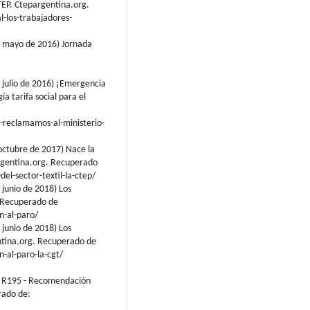
. Ctepargentina.org.
-los-trabajadores-
e mayo de 2016) Jornada
 julio de 2016) ¡Emergencia
a tarifa social para el
-reclamamos-al-ministerio-
octubre de 2017) Nace la
argentina.org. Recuperado
el-sector-textil-la-ctep/
junio de 2018) Los
. Recuperado de
n-al-paro/
junio de 2018) Los
ntina.org. Recuperado de
-al-paro-la-cgt/
4) R195 - Recomendación
rado de: