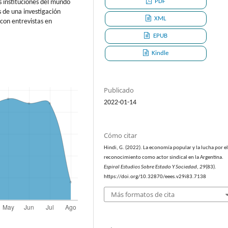
PDF
s instituciones del mundo
s de una investigación
XML
 con entrevistas en
EPUB
Kindle
Publicado
2022-01-14
Cómo citar
Hindi, G. (2022). La economía popular y la lucha por e
reconocimiento como actor sindical en la Argentina.
Espiral Estudios Sobre Estado Y Sociedad
,
29
(83).
https://doi.org/10.32870/eees.v29i83.7138
Más formatos de cita