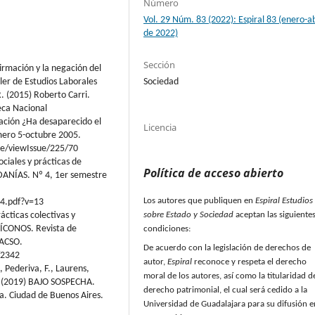
Número
Vol. 29 Núm. 83 (2022): Espiral 83 (enero-ab
de 2022)
Sección
firmación y la negación del
ler de Estudios Laborales
Sociedad
R. (2015) Roberto Carri.
eca Nacional
zación ¿Ha desaparecido el
Licencia
úmero 5-octubre 2005.
sue/viewIssue/225/70
ociales y prácticas de
Política de acceso abierto
DANÍAS. Nº 4, 1er semestre
Los autores que publiquen en
Espiral Estudios
_4.pdf?v=13
ácticas colectivas y
sobre Estado y Sociedad
aceptan las siguiente
. ÍCONOS. Revista de
condiciones:
LACSO.
De acuerdo con la legislación de derechos de
/2342
autor,
Espiral
reconoce y respeta el derecho
, Pederiva, F., Laurens,
moral de los autores, así como la titularidad d
, C.(2019) BAJO SOSPECHA.
derecho patrimonial, el cual será cedido a la
a. Ciudad de Buenos Aires.
Universidad de Guadalajara para su difusión e