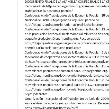
DOCUMENTO FINAL DE LA ASAMBLEA CONFEDERAL DE LA CTEP
Recuperado de http://ctepargentina.org/asamblea-confederal
trabajadoras-la-economia-popular/
Confederación de Trabajadores de la Economía Popular (18 d
Nacional de Lucha. Ctepargentina.org. Recuperado de
http://ctepargentina.org/jornada-nacional-lucha-la-ctep/
Confederación de Trabajadores de la Economía Popular (13 de
en la producción hortícola! Reclamamos al ministerio de energí
pequeño productor. Ctepargentina.org. Recuperado de
http://ctepargentina.org/emergencia-la-produccion-horticola
energia-tarifa-social-pequeno-productor/
Confederación de Trabajadores de la Economía Popular (5 de 
federación de cooperativas del sector textil de la CTEP. Ctep
de http://ctepargentina.org/nace-la-federacion-cooperativas-d
Confederación de Trabajadores de la Economía Popular (11 de 
movimientos populares se suman al paro. Ctepargentina.org
http://ctepargentina.org/los-movimientos-populares-se-suma
Confederación de Trabajadores de la Economía Popular (21 de 
movimientos populares se suman al paro de la CGT. Cteparge
http://ctepargentina.org/los-movimientos-populares-se-suman
Leyes y decretos
Organización Internacional del Trabajo (1ro de junio del 200
sobre el desarrollo de los recursos humanos. Ginebra. Recupe
https://www.ilo.org/dyn/normlex/es/f?