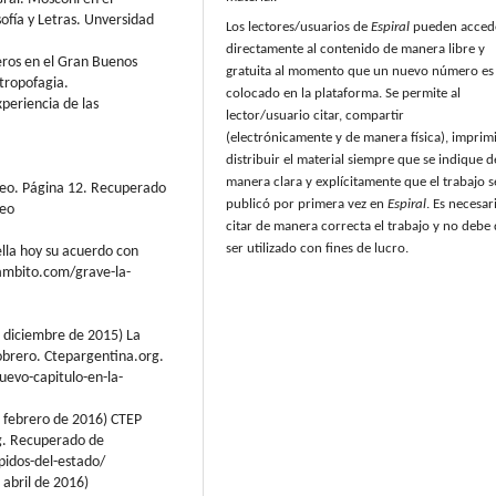
sofía y Letras. Unversidad
Los lectores/usuarios de
Espiral
pueden acced
directamente al contenido de manera libre y
teros en el Gran Buenos
gratuita al momento que un nuevo número es
ntropofagia.
colocado en la plataforma. Se permite al
xperiencia de las
lector/usuario citar, compartir
(electrónicamente y de manera física), imprimi
distribuir el material siempre que se indique d
manera clara y explícitamente que el trabajo s
oteo. Página 12. Recuperado
publicó por primera vez en
Espiral
. Es necesar
teo
citar de manera correcta el trabajo y no debe
ser utilizado con fines de lucro.
lla hoy su acuerdo con
ambito.com/grave-la-
 diciembre de 2015) La
 obrero. Ctepargentina.org.
uevo-capitulo-en-la-
 febrero de 2016) CTEP
rg. Recuperado de
pidos-del-estado/
abril de 2016)