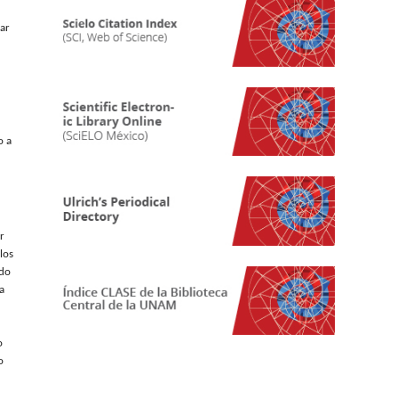
iar
o a
r
los
ado
a
o
o