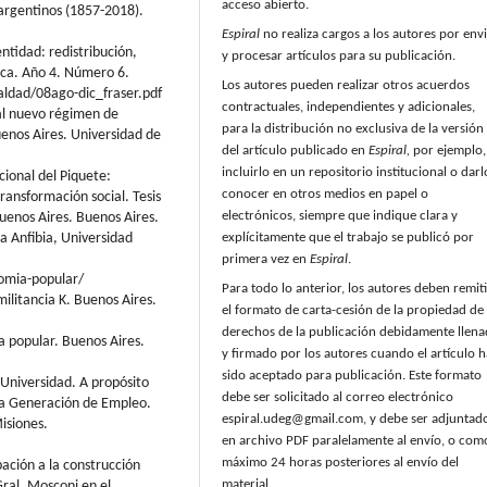
acceso abierto.
s argentinos (1857-2018).
Espiral
no realiza cargos a los autores por env
dentidad: redistribución,
y procesar artículos para su publicación.
oca. Año 4. Número 6.
Los autores pueden realizar otros acuerdos
aldad/08ago-dic_fraser.pdf
contractuales, independientes y adicionales,
 al nuevo régimen de
para la distribución no exclusiva de la versión
enos Aires. Universidad de
del artículo publicado en
Espiral,
por ejemplo,
incluirlo en un repositorio institucional o darl
ional del Piquete:
conocer en otros medios en papel o
ransformación social. Tesis
electrónicos, siempre que indique clara y
Buenos Aires. Buenos Aires.
a Anfibia, Universidad
explícitamente que el trabajo se publicó por
primera vez en
Espiral
.
omia-popular/
Para todo lo anterior, los autores deben remiti
ilitancia K. Buenos Aires.
el formato de carta-cesión de la propiedad de 
derechos de la publicación debidamente llen
a popular. Buenos Aires.
y firmado por los autores cuando el artículo h
sido aceptado para publicación. Este formato
 Universidad. A propósito
debe ser solicitado al correo electrónico
 la Generación de Empleo.
espiral.udeg@gmail.com, y debe ser adjuntad
isiones.
en archivo PDF paralelamente al envío, o com
máximo 24 horas posteriores al envío del
pación a la construcción
material.
Gral. Mosconi en el