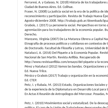
Ferraresi, A. y Galasso, N. (2018) Historia de los trabajadore
Ciudad de Buenos Aires. Ed. Colihue.
Fraser, N. (2008) La justicia social en la era de la política de i
reconocimiento y participación. Revista de Trabajo Nueva Ép
Agosto-diciembre 2008. http://trabajo.gob.ar/downloads/igu
Grabois, J. (2017) La personería social. Perspectivas en torno
agremiación para los trabajadores de la economía popular. Bu
Derecho.
Manzano, Virginia (2007) De La Matanza Obrera a Capital Nac
Etnografía de procesos políticos y cotidianos en contextos de t
de Doctorado. Facultad de Filosofía y Letras, Universidad de 
Natalucci, A. (2016) Del Piquete a la Economía Popular. Revist
Nacional de San Martín. Revista Anfibia. Recuperado de
http://www.revistaanfibia.com/ensayo/del-piquete-a-la-econ
Pérez y Natalucci (2012) Vamos las bandas. Organizaciones y m
Ed. Nueva Trilce.
Pérsico y Grabois (2017) Trabajo y organización en la economí
Ed. CTEP.
Petz, I. y Rabaia, M. (2013) Estado, Organizaciones Sociales y
de la experiencia de la Diplomatura en Desarrollo Local para
En Actas X Reunión de Antropólogos del Mercosur. Posadas, M
Petz, I. (2010) Movimientos social y estatalizad. De la desocu
política: El caso de la Unión de Trabajadores desocupados de 