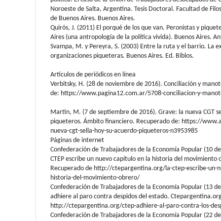
Noroeste de Salta, Argentina. Tesis Doctoral. Facultad de Filo
de Buenos Aires. Buenos Aires.
Quirós, J. (2011) El porqué de los que van. Peronistas y pique
Aires (una antropología de la política vivida). Buenos Aires. A
Svampa, M. y Pereyra, S. (2003) Entre la ruta y el barrio. La e
organizaciones piqueteras. Buenos Aires. Ed. Biblos.
Artículos de periódicos en línea
Verbitsky, H. (28 de noviembre de 2016). Conciliación y man
de: https://www.pagina12.com.ar/5708-conciliacion-y-mano
Martin, M. (7 de septiembre de 2016). Grave: la nueva CGT se
piqueteros. Ámbito financiero. Recuperado de: https://www.
nueva-cgt-sella-hoy-su-acuerdo-piqueteros-n3953985
Páginas de internet
Confederación de Trabajadores de la Economía Popular (10 de
CTEP escribe un nuevo capítulo en la historia del movimiento
Recuperado de http://ctepargentina.org/la-ctep-escribe-un-n
historia-del-movimiento-obrero/
Confederación de Trabajadores de la Economía Popular (13 de
adhiere al paro contra despidos del estado. Ctepargentina.o
http://ctepargentina.org/ctep-adhiere-al-paro-contra-los-des
Confederación de Trabajadores de la Economía Popular (22 de 