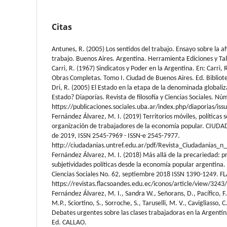
Citas
Antunes, R. (2005) Los sentidos del trabajo. Ensayo sobre la a
trabajo. Buenos Aires. Argentina. Herramienta Ediciones y Tal
Carri, R. (1967) Sindicatos y Poder en la Argentina. En: Carri, 
Obras Completas. Tomo I. Ciudad de Buenos Aires. Ed. Bibliot
Dri, R. (2005) El Estado en la etapa de la denominada globali
Estado? Diaporías. Revista de filosofía y Ciencias Sociales. N
https://publicaciones.sociales.uba.ar/index.php/diaporias/is
Fernández Álvarez, M. I. (2019) Territorios móviles, políticas s
organización de trabajadores de la economía popular. CIUDA
de 2019, ISSN 2545-7969 - ISSN-e 2545-7977.
http://ciudadanias.untref.edu.ar/pdf/Revista_Ciudadanias_n
Fernández Álvarez, M. I. (2018) Más allá de la precariedad: pr
subjetividades políticas desde la economía popular argentina
Ciencias Sociales No. 62, septiembre 2018 ISSN 1390-1249. F
https://revistas.flacsoandes.edu.ec/iconos/article/view/3243
Fernández Álvarez, M. I., Sandra W., Señorans, D., Pacífico, F.
M.P., Sciortino, S., Sorroche, S., Taruselli, M. V., Cavigliasso
Debates urgentes sobre las clases trabajadoras en la Argentin
Ed. CALLAO.