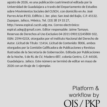
agosto de 2026, es
una publicación cuatrimestral editada por la
Universidad de Guadalajara a través del
Departamento de Estudios
sobre Movimientos Sociales del
CUSCH
, con domicilio en Av.
José
Parres Arias #150, Edificio J, 3er. piso; San José del Bajío, C.P. 45132.
Zapopan,
Jalisco, México, Tel. (33) 38 19 33 27,
http://www.espiral.cucsh.udg.mx. Correo
electrónico:
espiral.udeg@gmail.com. Editor responsable: Jaime Tamayo.
Reservas de
Derechos al Uso Exclusivo 04-2011-090112245800-102,
ISSN: 2594-021X, otorgados
por el Instituto Nacional del Derecho de
Autor. Licitud de Título: 11414, Licitud de
Contenido: 8006, ambos
otorgados por la Comisión Calificadora de Publicaciones y
Revistas
Ilustradas de la Secretaría de Gobernación. Editada por Publicaciones
de la
Noche, S de RL de CV, Madero 687, colonia Centro, C.P. 44100,
Guadalajara. Jalisco.
Este número se terminó de editar en mayo de
2026 con un tiraje de 1 ejemplar.