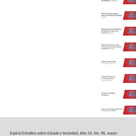
Espiral Estudios sobre Estado y Sociedad
, Año 33, No. 96, mayo-