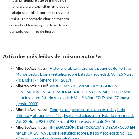
material siempre que se indique de
manera clara y explícitamente que el
trabajo se publicó por primera vez en
Espiral
. Es necesario citar de manera
correcta el trabajo y no debe de ser
utilizado con fines de lucro.
Artículos más leídos del mismo autor/a
Alberto Aziz Nassif,
Historia oral. Las razones y pasiones de Porfirio
Muñoz Ledo
,
Espiral estudios sobre Estado y sociedad: Vol. 26 Núm.
74: Espiral 74 (enero-abril 2019)
Alberto Aziz Nassif,
PROBLEMAS DE PRIMERA Y SEGUNDA
GENERACIÓN EN LA DEMOCRACIA REGIONAL EN MEXICO
,
Espiral
estudios sobre Estado y sociedad: Vol. 9 Núm. 27: Espiral 27 (mayo-
agosto 2003)
Alberto Aziz Nassif,
Tiempos de polarización. Una estrategia de
defensa y ataque de la 4T.
,
Espiral estudios sobre Estado y sociedad:
Vol. 32 Núm. 93 (2025): Espiral 93 (mayo-agosto de 2025)
Alberto Aziz Nassif,
INTEGRACIÓN, DEMOCRACIA Y DESARROLLO EN
AMERICA LATINA
,
Espiral estudios sobre Estado y sociedad: Vol. 11