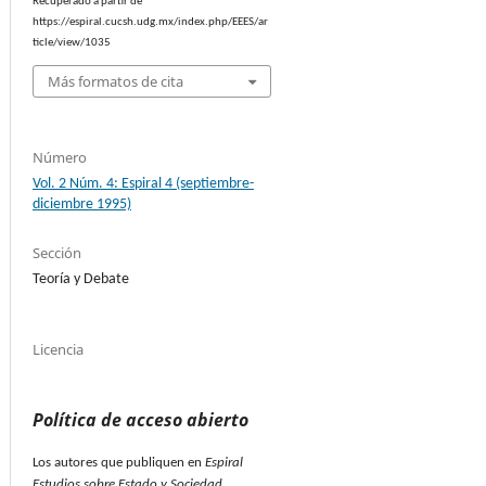
Recuperado a partir de
https://espiral.cucsh.udg.mx/index.php/EEES/ar
ticle/view/1035
Más formatos de cita
Número
Vol. 2 Núm. 4: Espiral 4 (septiembre-
diciembre 1995)
Sección
Teoría y Debate
Licencia
Política de acceso abierto
Los autores que publiquen en
Espiral
Estudios sobre Estado y Sociedad