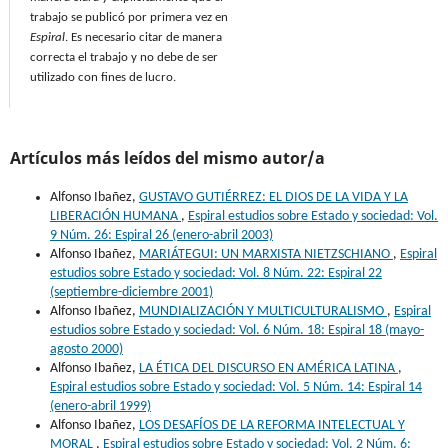
trabajo se publicó por primera vez en
Espiral
. Es necesario citar de manera
correcta el trabajo y no debe de ser
utilizado con fines de lucro.
Artículos más leídos del mismo autor/a
Alfonso Ibañez,
GUSTAVO GUTIÉRREZ: EL DIOS DE LA VIDA Y LA
LIBERACIÓN HUMANA
,
Espiral estudios sobre Estado y sociedad: Vol.
9 Núm. 26: Espiral 26 (enero-abril 2003)
Alfonso Ibañez,
MARIÁTEGUI: UN MARXISTA NIETZSCHIANO
,
Espiral
estudios sobre Estado y sociedad: Vol. 8 Núm. 22: Espiral 22
(septiembre-diciembre 2001)
Alfonso Ibañez,
MUNDIALIZACIÓN Y MULTICULTURALISMO
,
Espiral
estudios sobre Estado y sociedad: Vol. 6 Núm. 18: Espiral 18 (mayo-
agosto 2000)
Alfonso Ibañez,
LA ÉTICA DEL DISCURSO EN AMÉRICA LATINA
,
Espiral estudios sobre Estado y sociedad: Vol. 5 Núm. 14: Espiral 14
(enero-abril 1999)
Alfonso Ibañez,
LOS DESAFÍOS DE LA REFORMA INTELECTUAL Y
MORAL
,
Espiral estudios sobre Estado y sociedad: Vol. 2 Núm. 6: