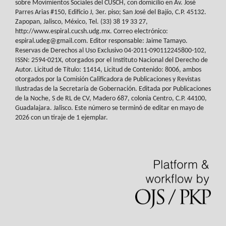
sobre Movimientos Sociales del
CUSCH
, con domicilio en Av.
José
Parres Arias #150, Edificio J, 3er. piso; San José del Bajío, C.P. 45132.
Zapopan,
Jalisco, México, Tel. (33) 38 19 33 27,
http://www.espiral.cucsh.udg.mx. Correo
electrónico:
espiral.udeg@gmail.com. Editor responsable: Jaime Tamayo.
Reservas de
Derechos al Uso Exclusivo 04-2011-090112245800-102,
ISSN: 2594-021X, otorgados
por el Instituto Nacional del Derecho de
Autor. Licitud de Título: 11414, Licitud de
Contenido: 8006, ambos
otorgados por la Comisión Calificadora de Publicaciones y
Revistas
Ilustradas de la Secretaría de Gobernación. Editada por Publicaciones
de la
Noche, S de RL de CV, Madero 687, colonia Centro, C.P. 44100,
Guadalajara. Jalisco.
Este número se terminó de editar en mayo de
2026 con un tiraje de 1 ejemplar.