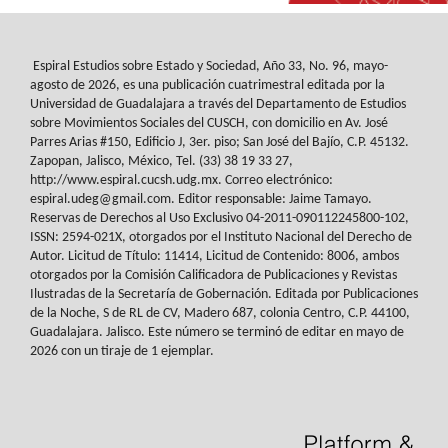
Espiral Estudios sobre Estado y Sociedad
, Año 33, No. 96, mayo-
agosto de 2026, es
una publicación cuatrimestral editada por la
Universidad de Guadalajara a través del
Departamento de Estudios
sobre Movimientos Sociales del
CUSCH
, con domicilio en Av.
José
Parres Arias #150, Edificio J, 3er. piso; San José del Bajío, C.P. 45132.
Zapopan,
Jalisco, México, Tel. (33) 38 19 33 27,
http://www.espiral.cucsh.udg.mx. Correo
electrónico:
espiral.udeg@gmail.com. Editor responsable: Jaime Tamayo.
Reservas de
Derechos al Uso Exclusivo 04-2011-090112245800-102,
ISSN: 2594-021X, otorgados
por el Instituto Nacional del Derecho de
Autor. Licitud de Título: 11414, Licitud de
Contenido: 8006, ambos
otorgados por la Comisión Calificadora de Publicaciones y
Revistas
Ilustradas de la Secretaría de Gobernación. Editada por Publicaciones
de la
Noche, S de RL de CV, Madero 687, colonia Centro, C.P. 44100,
Guadalajara. Jalisco.
Este número se terminó de editar en mayo de
2026 con un tiraje de 1 ejemplar.